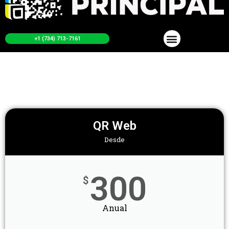
+1 (734) 713-7161
QR Web
Desde
300
$
Anual