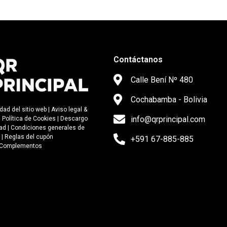
Contáctanos
Calle Bení Nº 480
Cochabamba - Bolivia
idad del sitio web
|
Aviso legal &
info@qrprincipal.com
|
Política de Cookies
|
Descargo
dad
|
Condiciones generales de
a
|
Regla
s del cupón
+591 67-885-885
Complementos