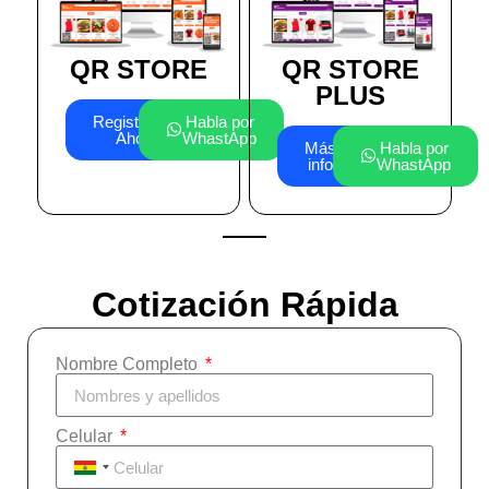
QR STORE
QR STORE
PLUS
Registrarme
Habla por
Ahora
WhastApp
Más
Habla por
info
WhastApp
Cotización Rápida
Nombre Completo
Celular
Bolivia +591