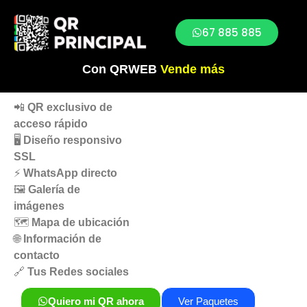
67 885 885
Con QRWEB
Vende más
📲
QR exclusivo
de
acceso rápido
🖥️
Diseño responsivo
SSL
⚡
WhatsApp directo
🖼️
Galería de
imágenes
🗺️
Mapa de ubicación
🌐
Información de
contacto
🔗
Tus Redes sociales
Quiero mi QR ahora
Ver Paquetes