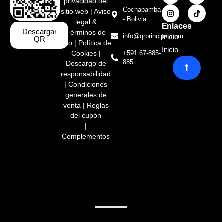
privacidad del
Cochabamba
sitio web
|
Aviso
- Bolivia
legal &
Enlaces
Descargar
Términos de
info@qrprincipal.com
Inicio
QR
uso
|
Política de
Inicio
Cookies
|
+591 67-885-
885
Descargo de
responsabilidad
|
Condiciones
generales de
venta
|
Regla
s
del cupón
|
Complementos