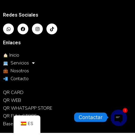
Redes Sociales
Enlaces
Inicio
Servicios
Nosotros
Contacto
QR CARD
QR WEB
QR WHATSAPP STORE
1
QR FULL STORE
Contactar
ES
Bases de datos
Open c